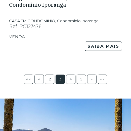
Condomínio Iporanga
CASA EM CONDOMÍNIO
,
Condomínio Iporanga
Ref.
RC127476
VENDA
SAIBA MAIS
<<
<
2
3
4
5
>
>>