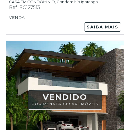
CASA EM CONDOMÍNIO
,
Condomínio Iporanga
Ref.
RC127513
VENDA
SAIBA MAIS
VENDIDO
POR RENATA CESAR IMÓVEIS