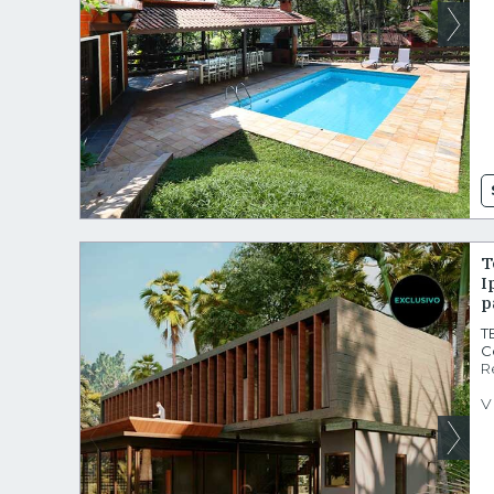
T
I
p
T
C
R
V