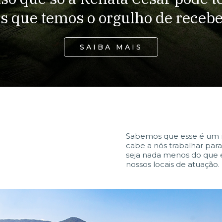
s que temos o orgulho de receb
SAIBA MAIS
Sabemos que esse é um 
cabe a nós trabalhar par
seja nada menos do que 
nossos locais de atuação.