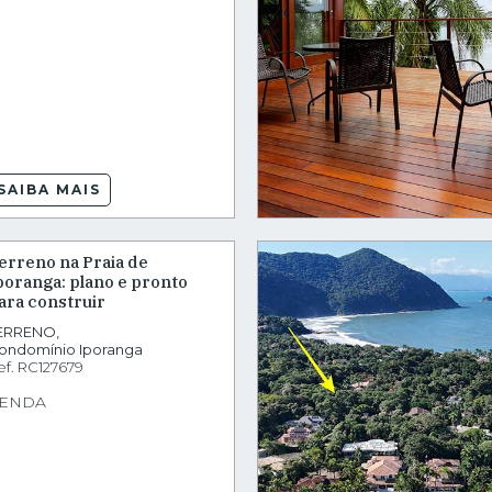
SAIBA MAIS
erreno na Praia de
poranga: plano e pronto
ara construir
ERRENO
,
ondomínio Iporanga
ef.
RC127679
ENDA