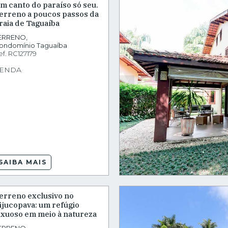
m canto do paraíso só seu.
erreno a poucos passos da
raia de Taguaíba
ERRENO
,
ondomínio Taguaíba
ef.
RC127179
ENDA
SAIBA MAIS
erreno exclusivo no
ijucopava: um refúgio
uxuoso em meio à natureza