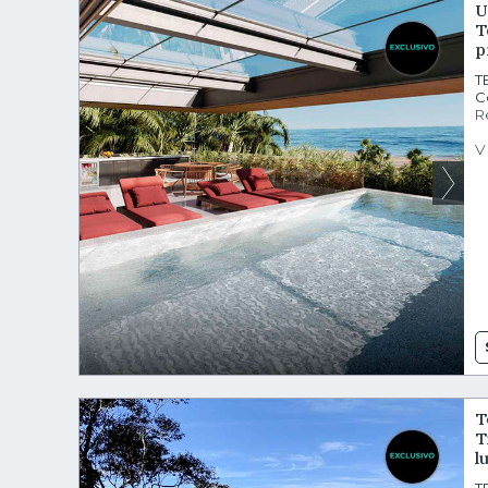
U
T
p
T
C
R
V
T
T
l