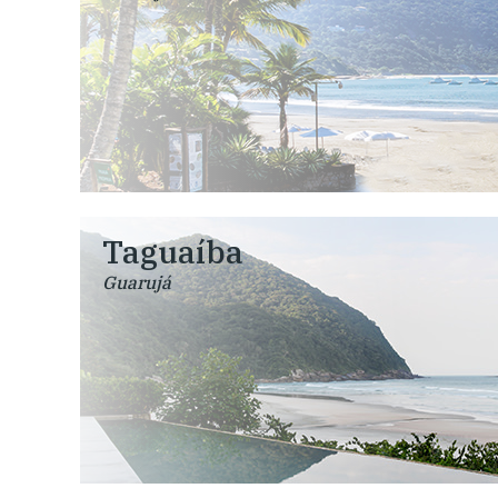
Taguaíba
Guarujá