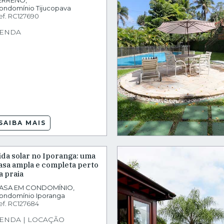
ERRENO
,
ondomínio Tijucopava
ef.
RC127690
ENDA
SAIBA MAIS
ida solar no Iporanga: uma
asa ampla e completa perto
a praia
ASA EM CONDOMÍNIO
,
ondomínio Iporanga
ef.
RC127684
ENDA | LOCAÇÃO