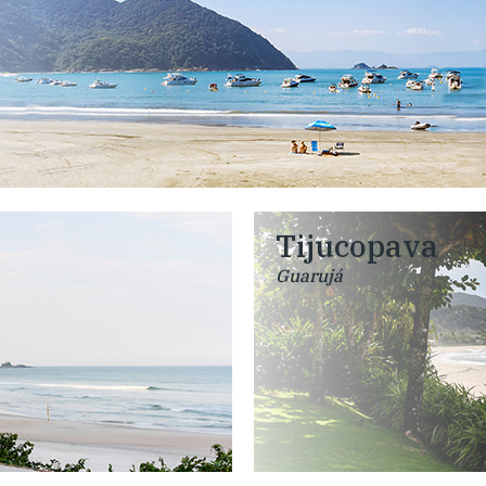
Tijucopava
Guarujá