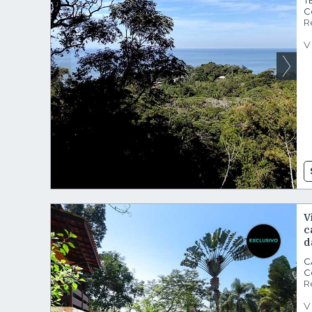
T
C
R
V
V
c
d
C
C
R
V