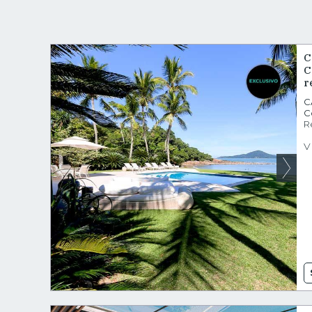
C
C
r
C
C
R
V