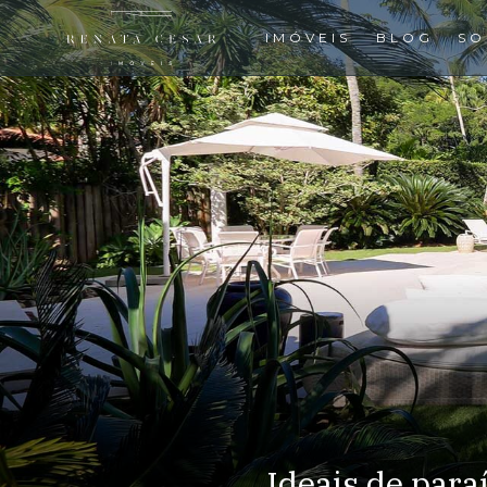
IMÓVEIS
BLOG
SO
Ideais de para