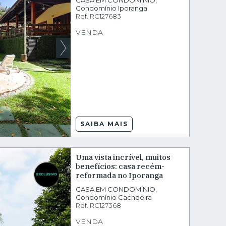
CASA EM CONDOMÍNIO
,
Condomínio Iporanga
Ref.
RC127683
VENDA
SAIBA MAIS
Uma vista incrível, muitos
benefícios: casa recém-
reformada no Iporanga
CASA EM CONDOMÍNIO
,
Condomínio Cachoeira
Ref.
RC127368
VENDA