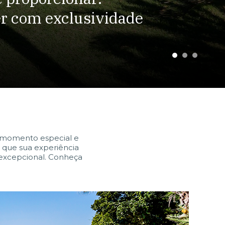
er com exclusividade
momento especial e
a que sua experiência
excepcional. Conheça