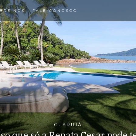
BRE NÓS
FALE CONOSCO
GUARUJÁ
íso que só a Renata Cesar pode t