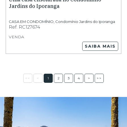
Jardins do Iporanga
CASA EM CONDOMÍNIO
,
Condomínio Jardins do Iporanga
Ref.
RC127674
VENDA
SAIBA MAIS
<<
<
1
2
3
4
>
>>