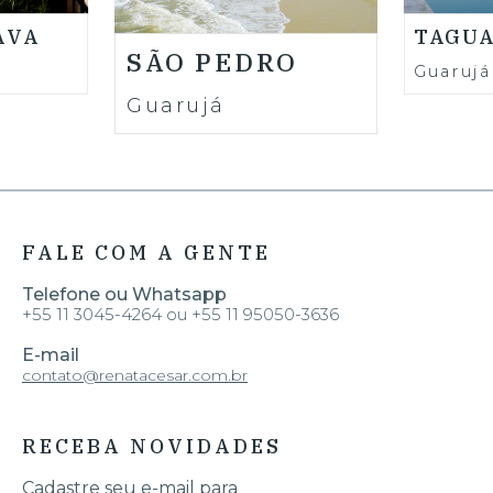
AVA
TAGUA
SÃO PEDRO
Guarujá
Guarujá
FALE COM A GENTE
Telefone ou Whatsapp
+55 11 3045-4264 ou +55 11 95050-3636
E-mail
contato@renatacesar.com.br
RECEBA NOVIDADES
Cadastre seu e-mail para