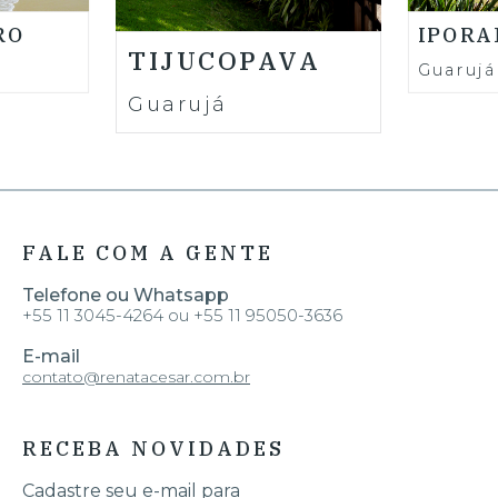
RO
IPOR
TIJUCOPAVA
Guarujá
Guarujá
FALE COM A GENTE
Telefone ou Whatsapp
+55 11 3045-4264 ou +55 11 95050-3636
E-mail
contato@renatacesar.com.br
RECEBA NOVIDADES
Cadastre seu e-mail para