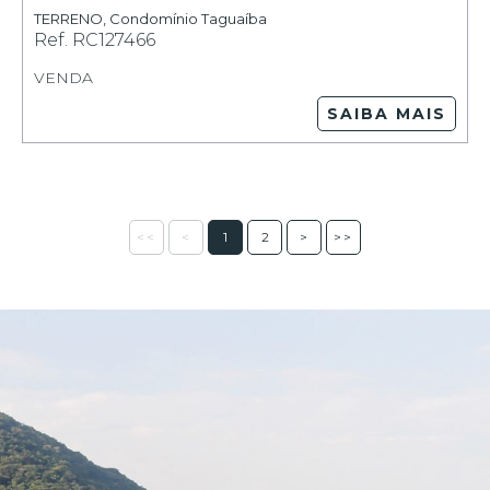
TERRENO
,
Condomínio Taguaíba
Ref.
RC127466
VENDA
SAIBA MAIS
<<
<
1
2
>
>>