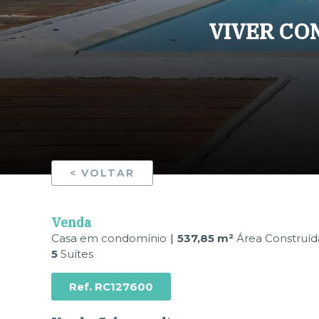
VIVER CO
< VOLTAR
Venda
Casa em condomínio
537,85 m²
Área Construíd
5
Suítes
Ref.
RC127600