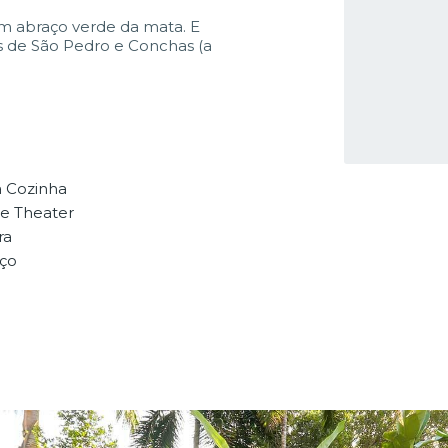
m abraço verde da mata. E
aias de São Pedro e Conchas (a
 Cozinha
 Theater
ra
aço